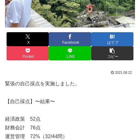
X
Facebook
はてブ
Pocket
LINE
コピー
2021.08.22
緊張の自己採点を実施しました。
【自己採点】〜結果〜
経済政策 52点
財務会計 76点
運営管理 72%（32/44問）