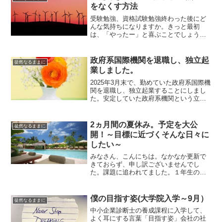
をなくす方法
受験勉強、資格試験勉強終わった後にど
んな気持ちになりますか。きっと最初
は、「やったー」と喜ぶことでしょう。
でも、数日間、数週間して、焦りがきま
せんか。今まで勉強という有意義に使っ
ていた時間を遊びに使っていること。打
政府系国際機関を退職し、独立起
徒然なるままに
ち込むことがなくなったこと...
業しました。
2025年3月末で、勤めていた政府系国際機
関を退職し、独立起業することにしまし
た。安定していた政府系機関という立場
を捨て、荒れ地に飛び込むことはほとん
どの人の反対を受けました。このたび、
2025年3月末をもって、約2年間勤めた公
2ヵ月間の夏休み。予定を大公
徒然なるままに
的機関を退職...
開！～目標に近づくそんな日々に
したい～
みなさん、こんにちは。なかなか更新で
きておらず、申し訳ございませんでし
た。課題に追われてました。１年生の昼
間の中小企業診断士の養成課程に通って
いる私。一言でいうと、大学院生です。
大学院生は２カ月間の夏休みがありま
僕の目指す姿(大学院入学～9月）
徒然なるままに
す。今回は、２カ月間をどのよ...
中小企業診断士の養成課程に入学して、
よく耳にする言葉「目指す姿」会社の社