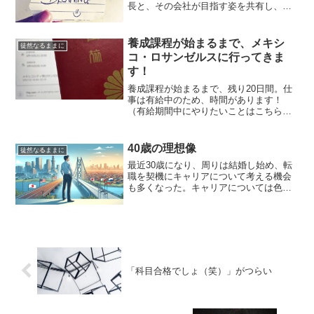
長と、その会社が目指す姿を共有し、そ
の目指す姿を実現するための施策を提案
します。会社の目指す姿はともかく、自
分の目指す姿をどうするんだ！というの
養成課程が始まるまで、メキシ
徒然なるままに
がこの頃の悩みの種なんで...
コ・ロサンゼルスに行ってきま
す！
養成課程が始まるまで、残り20日間。仕
事は有給中のため、時間があります！
（有給期間中にやりたいことはこちら）
そして養成課程修了後の目標はスペイン
語に強みをもった経営者になること。ま
ずはメキシコに行かなきゃ始まらないで
40歳の理想像
徒然なるままに
しょっ！ってことで行くこ...
最近30歳になり、周りは結婚し始め、転
職を契機にキャリアについて考える機会
も多くなった。キャリアについては色々
な考え方がある。例えば、現在を起点に
して都度最適な判断をアジャイル方式で
検討する方法や、ある時期の未来（数年
後）を想像してそこから...
「科目合格でしょ（笑）」がつらい