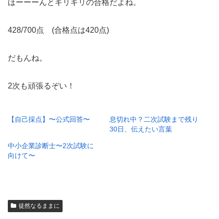
ほーーーんとギリギリの合格だよね。
428/700点 (合格点は420点)
だもんね。
2次も頑張るぞい！
【自己採点】〜公式回答〜
息切れ中？二次試験まで残り
30日、伝えたい言葉
中小企業診断士〜2次試験に
向けて〜
徒然なるままに