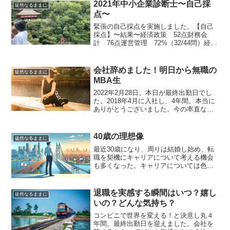
クしますね！この会社はどんな会社かな
2021年中小企業診断士〜自己採
徒然なるままに
ー、どういう戦略な...
点〜
緊張の自己採点を実施しました。【自己
採点】〜結果〜経済政策 52点財務会
計 76点運営管理 72%（32/44問）経営
法務 60点中小企業政策 48%(20/41
問)308/500点全て2点問題だとする
と..292/500点ギリギリ突破？で...
会社辞めました！明日から無職の
徒然なるままに
MBA生
2022年2月28日。本日が最終出勤日でし
た。2018年4月に入社し、4年間。本当に
ありがとうございました。今の率直な気
持ちとしては、実感がない！また明日も
変わらず出勤しそうです。4年間、過ごす
ことができたのも、加盟店、同僚のおか
40歳の理想像
徒然なるままに
げだったと...
最近30歳になり、周りは結婚し始め、転
職を契機にキャリアについて考える機会
も多くなった。キャリアについては色々
な考え方がある。例えば、現在を起点に
して都度最適な判断をアジャイル方式で
検討する方法や、ある時期の未来（数年
退職を実感する瞬間はいつ？嬉し
徒然なるままに
後）を想像してそこから...
いの？どんな気持ち？
コンビニで世界を変える！と決意し丸４
年間。最終出勤日を迎えました。会社を