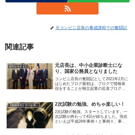
元コンビニ店長の養成課程での奮闘記
関連記事
元店長は、中小企業診断士にな
徒然なるままに
り、国家公務員となりました
コンビニ店長の奮闘記として2021年2月に
はじめたブログ最初は、ブログで情報発
信をすることが独立起業の近道ブログを
書くことでマーケティングを学べる初期
費用が1万円程度で始められるそんな言葉
でスタートしたこのサイト私自身も、人
2次試験の勉強、めちゃ楽しい！
【勉強過程】中小企業企業診断士
生の大きな転機を...
2次試験の勉強、スタートしています。一
次試験が終わって4日が経ちました。現在
といえば平成28年事例Ⅰと事例Ⅱ、事例
Ⅳの計算練習をしたところです。問題解
くの、めちゃくちゃ楽しいです！ワクワ