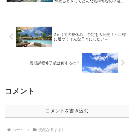
辞めるときってどんな気持ちなの？泣く
の？不安と期待どちらが大きい？会社を
辞める時の今の気持ちをまとめてみまし
た。まず何年間働いたの？2018年4月に入
社しました。入社理...
2ヵ月間の夏休み。予定を大公開！～目標
に近づくそんな日々にしたい～
養成課程修了後は何するの？
コメント
コメントを書き込む
ホーム
徒然なるままに