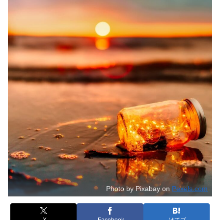
Photo by Pixabay on
Pexels.com
X
Facebook
はてブ