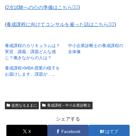
(
2次試験への心の準備はこちら💁‍♂️
)
(
養成課程に向けてコンサルを雇った話はこちら💁‍♂️
)
養成課程のカリキュラムは？
中小企業診断士の養成課程の
実習、講義、課題どんな感
全体像
じ？働きながらの人は？
養成課程×MBA 授業の様子を
お届けします、課題が….。
徒然なるままに
養成課程～中小企業診断士
シェアする
X
Facebook
はてブ