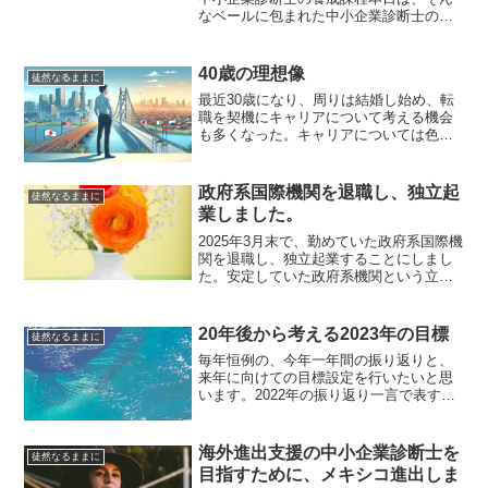
なベールに包まれた中小企業診断士の養
成課程の授業について紹介したいと思い
ます。大学院や、養成課程の機関の説明
会に行っても、授業の様子や内容の説明
40歳の理想像
徒然なるままに
はほとんどありませんもん...
最近30歳になり、周りは結婚し始め、転
職を契機にキャリアについて考える機会
も多くなった。キャリアについては色々
な考え方がある。例えば、現在を起点に
して都度最適な判断をアジャイル方式で
検討する方法や、ある時期の未来（数年
政府系国際機関を退職し、独立起
徒然なるままに
後）を想像してそこから...
業しました。
2025年3月末で、勤めていた政府系国際機
関を退職し、独立起業することにしまし
た。安定していた政府系機関という立場
を捨て、荒れ地に飛び込むことはほとん
どの人の反対を受けました。このたび、
2025年3月末をもって、約2年間勤めた公
20年後から考える2023年の目標
徒然なるままに
的機関を退職...
毎年恒例の、今年一年間の振り返りと、
来年に向けての目標設定を行いたいと思
います。2022年の振り返り一言で表すな
らば「激」激動の1年仕事もプライベート
も激しく変化した1年大学院に入り毎日課
題と格闘大使館でのインターンメキシコ
海外進出支援の中小企業診断士を
徒然なるままに
から商品の輸入・...
目指すために、メキシコ進出しま