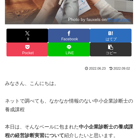
Photo by fauxels on
Pexels.com
X
Facebook
はてブ
Pocket
LINE
コピー
2022.06.23
2022.09.02
みなさん、こんにちは。
ネットで調べても、なかなか情報のない中小企業診断士の
養成課程
本日は、そんなベールに包まれた
中小企業診断士の養成課
程の経営診断実習について
紹介したいと思います。