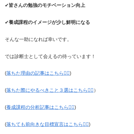
✔
皆さんの勉強のモチベーション向上
✔
養成課程のイメージが少し鮮明になる
そんな一助になれば幸いです。
では診断士として会えるの待っています！
(
落ちた理由の記事はこちら💁‍♂️
)
(
落ちた際にやるべきこと３選はこちら
💁‍♂️
）
(
養成課程の分析記事はこちら💁‍♂️
)
(
落ちても前向きな目標宣言はこちら💁‍♂️
)