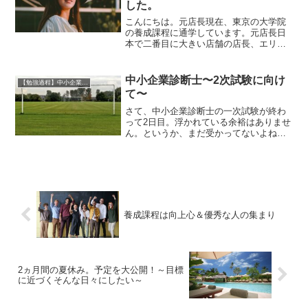
した。
こんにちは。元店長現在、東京の大学院
の養成課程に通学しています。元店長日
本で二番目に大きい店舗の店長、エリア
マネージャーを担当後、会社を退職し、
現在は中小企業診断士を目指していま
す。大学時代にメキシコに交換留学し、
中小企業診断士〜2次試験に向け
【勉強過程】中小企業企業診断士
独立後は診断士としてメキシ...
て〜
さて、中小企業診断士の一次試験が終わ
って2日目。浮かれている余裕はありませ
ん。というか、まだ受かってないよね、
通過点だよね。問題分を読んで、解答パ
ターンは身につけたいね。あと合理性。
どんな事例が来ても、こういう風に言え
ば納得してもらえるとい...
養成課程は向上心＆優秀な人の集まり
2ヵ月間の夏休み。予定を大公開！～目標
に近づくそんな日々にしたい～